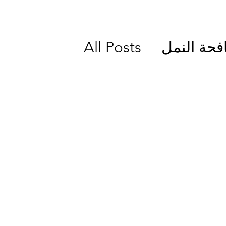
فحة النمل
All Posts
مكافحة بق الفراش
 حشرات والقوارض