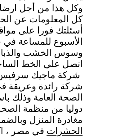
وكل هذا من أجل ارضاء
كل المعلومات عن الح
أسئلتك فورا على مواقع
الأسبوع للمساعة في ح
وسوس الخشب والذباب 
اتصل علي الخط الساخن 203180009
شركة ماجيك سرفيس 
شركة رائدة وعريقة في
الصحة العامة وذلك ب
دوليا من منظمة الصحة 
مغادرة المنزل وبالض
الحشرات
في مصر ، اك