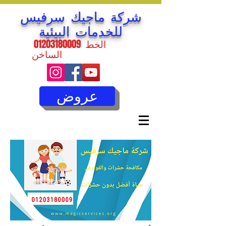
شركة ماجيك سرفيس
للخدمات البيئية
الخط
01203180009
الساخن
عروض