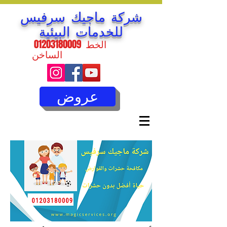
شركة ماجيك سرفيس
للخدمات البيئية
الخط
01203180009
الساخن
عروض