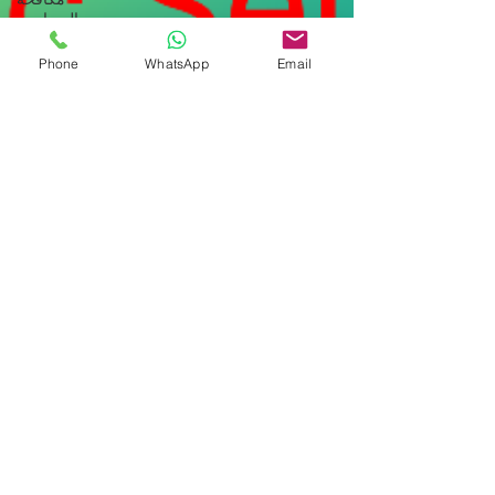
الصراصير
مكافحة
Phone
WhatsApp
Email
القوارض
مكافحة بق
الفراش
مكافحة
الناموس
مكافحة
البراغيث
مكافحة
حشرات
والقوارض
مكافحة
العقارب |
ابادة
العقارب