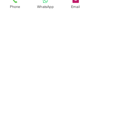
Phone
WhatsApp
Email
No product