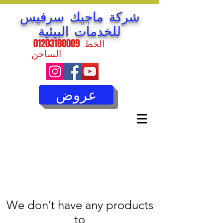
شركة ماجيك سرفيس
للخدمات البيئية
الخط
01203180009
الساخن
عروض
We don’t have any products
to